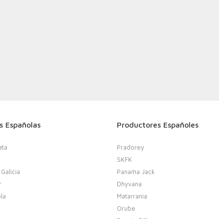
s Españolas
Productores Españoles
ata
Pradorey
SKFK
 Galicia
Panama Jack
r
Dhyvana
la
Matarrania
Orube