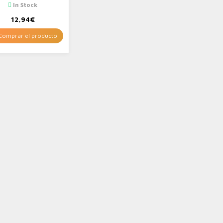
In Stock
12,94
€
omprar el producto