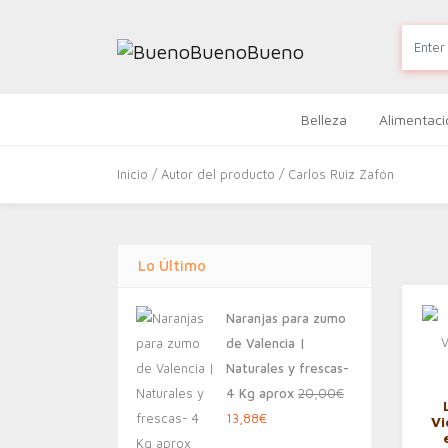
Belleza
Alimentaci
Inicio
/ Autor del producto / Carlos Ruiz Zafón
Lo Último
Naranjas para zumo
de Valencia |
Naturales y frescas-
4 Kg aprox
20,00
€
El
El
13,88
€
Vi
precio
precio