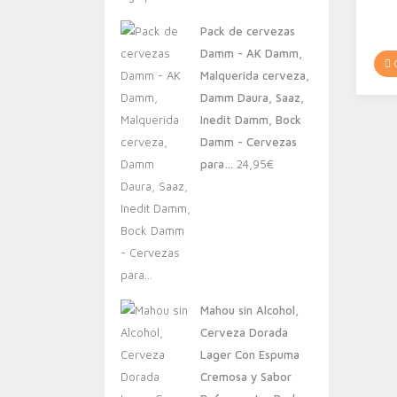
original
actual
Pack de cervezas
era:
es:
Damm - AK Damm,
20,00€.
13,88€.
C
Malquerida cerveza,
Damm Daura, Saaz,
Inedit Damm, Bock
Damm - Cervezas
para…
24,95
€
Mahou sin Alcohol,
Cerveza Dorada
Lager Con Espuma
Cremosa y Sabor