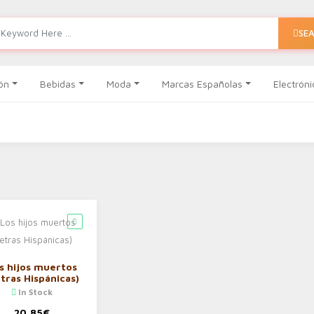
SE
ón
Bebidas
Moda
Marcas Españolas
Electróni
s hijos muertos
etras Hispánicas)
In Stock
20,85
€