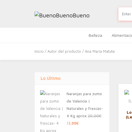
Belleza
Alimentaci
Inicio
/ Autor del producto / Ana María Matute
Lo Último
Naranjas para zumo
de Valencia |
Naturales y frescas-
Lo
4 Kg aprox
20,00
€
(L
El
El
13,88
€
precio
precio