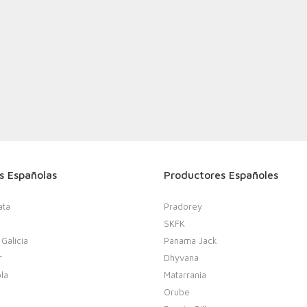
s Españolas
Productores Españoles
ata
Pradorey
SKFK
 Galicia
Panama Jack
r
Dhyvana
la
Matarrania
Orube