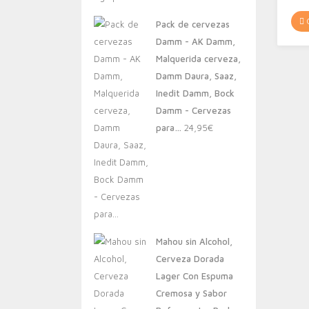
original
actual
C
Pack de cervezas
era:
es:
Damm - AK Damm,
20,00€.
13,88€.
Malquerida cerveza,
Damm Daura, Saaz,
Inedit Damm, Bock
Damm - Cervezas
para…
24,95
€
Mahou sin Alcohol,
Cerveza Dorada
Lager Con Espuma
Cremosa y Sabor