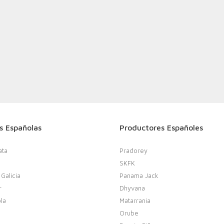
s Españolas
Productores Españoles
ata
Pradorey
SKFK
 Galicia
Panama Jack
r
Dhyvana
la
Matarrania
Orube