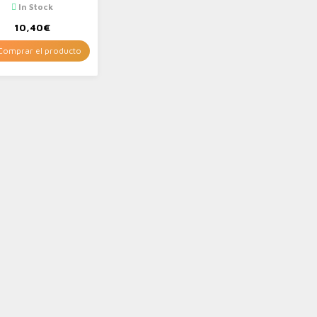
In Stock
10,40
€
omprar el producto