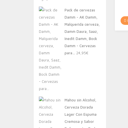
original
actual
Pack de cervezas
era:
es:
Damm - AK Damm,
20,00€.
13,88€.
C
Malquerida cerveza,
Damm Daura, Saaz,
Inedit Damm, Bock
Damm - Cervezas
para…
24,95
€
Mahou sin Alcohol,
Cerveza Dorada
Lager Con Espuma
Cremosa y Sabor