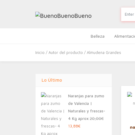
Belleza
Alimentaci
Inicio
/ Autor del producto / Almudena Grandes
Lo Último
Naranjas para zumo
de Valencia |
Naturales y frescas-
4 Kg aprox
20,00
€
El
El
13,88
€
n
precio
precio