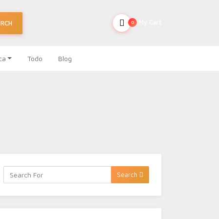
My Cart
ARCH
0
ca
Todo
Blog
Search