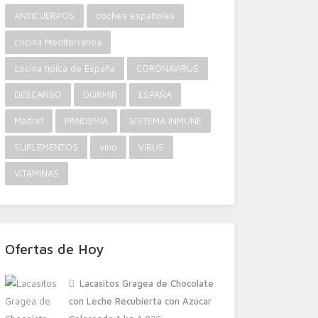
ANTICUERPOS
coches españoles
cocina Mediterránea
cocina típica de España
CORONAVIRUS
DESCANSO
DORMIR
ESPAÑA
Madrid
PANDEMIA
SISTEMA INMUNE
SUPLEMENTOS
vino
VIRUS
VITAMINAS
Ofertas de Hoy
Lacasitos Gragea de Chocolate
con Leche Recubierta con Azúcar