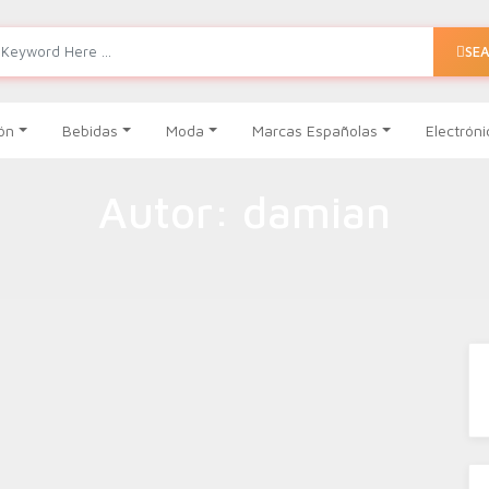
SE
ón
Bebidas
Moda
Marcas Españolas
Electróni
Autor:
damian