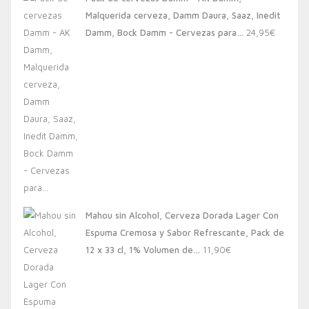
era:
es:
Malquerida cerveza, Damm Daura, Saaz, Inedit
20,00€.
13,88€.
Damm, Bock Damm - Cervezas para…
24,95
€
Mahou sin Alcohol, Cerveza Dorada Lager Con
Espuma Cremosa y Sabor Refrescante, Pack de
12 x 33 cl, 1% Volumen de…
11,90
€