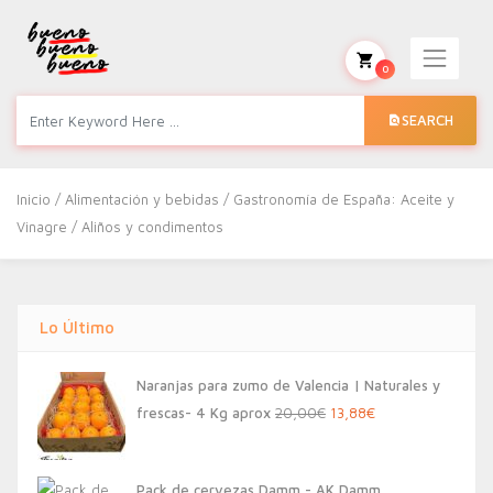
0
SEARCH
Inicio
/
Alimentación y bebidas
/
Gastronomía de España: Aceite y
Vinagre
/ Aliños y condimentos
Lo Último
Naranjas para zumo de Valencia | Naturales y
El
El
frescas- 4 Kg aprox
20,00
€
13,88
€
precio
precio
original
actual
Pack de cervezas Damm - AK Damm,