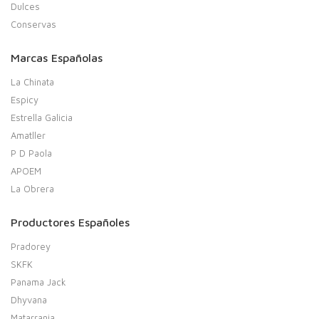
Dulces
Conservas
Marcas Españolas
La Chinata
Espicy
Estrella Galicia
Amatller
P D Paola
APOEM
La Obrera
Productores Españoles
Pradorey
SKFK
Panama Jack
Dhyvana
Matarrania