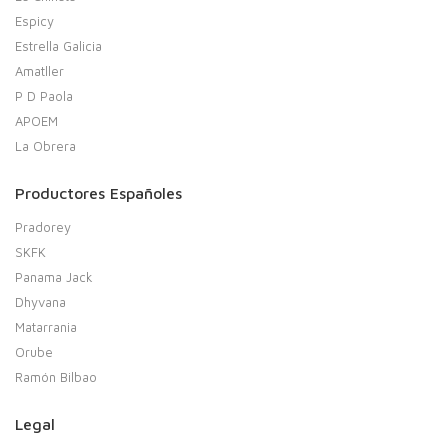
Espicy
Estrella Galicia
Amatller
P D Paola
APOEM
La Obrera
Productores Españoles
Pradorey
SKFK
Panama Jack
Dhyvana
Matarrania
Orube
Ramón Bilbao
Legal