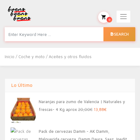
0
SEARCH
Inicio
/
Coche y moto
/ Aceites y otros fluidos
Lo Último
Naranjas para zumo de Valencia | Naturales y
El
El
frescas- 4 Kg aprox
20,00
€
13,88
€
precio
precio
original
actual
Pack de cervezas Damm - AK Damm,
era:
es:
Malquerida cerveza, Damm Daura, Saaz, Inedit