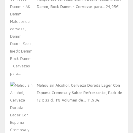
20,00€.
13,88€.
Damm, Bock Damm - Cervezas para…
24,95
€
Mahou sin Alcohol, Cerveza Dorada Lager Con
Espuma Cremosa y Sabor Refrescante, Pack de
12 x 33 cl, 1% Volumen de…
11,90
€