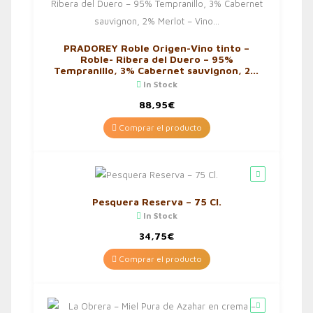
PRADOREY Roble Origen-Vino tinto –
Roble- Ribera del Duero – 95%
Tempranillo, 3% Cabernet sauvignon, 2%
Merlot – Vino…
In Stock
88,95
€
Comprar el producto
Pesquera Reserva – 75 Cl.
In Stock
34,75
€
Comprar el producto