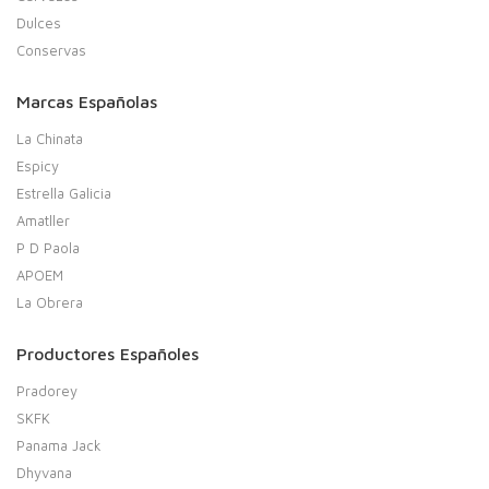
Dulces
Conservas
Marcas Españolas
La Chinata
Espicy
Estrella Galicia
Amatller
P D Paola
APOEM
La Obrera
Productores Españoles
Pradorey
SKFK
Panama Jack
Dhyvana