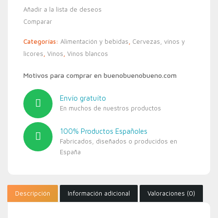
Añadir a la lista de deseos
Comparar
Categorías:
Alimentación y bebidas
,
Cervezas, vinos y
licores
,
Vinos
,
Vinos blancos
Motivos para comprar en buenobuenobueno.com
Envío gratuíto
En muchos de nuestros productos
100% Productos Españoles
Fabricados, diseñados o producidos en
España
Descripción
Información adicional
Valoraciones (0)