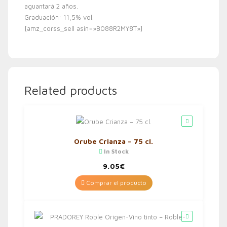
aguantará 2 años.
Graduación: 11,5% vol.
[amz_corss_sell asin=»B088R2MY8T»]
Related products
Orube Crianza – 75 cl.
In Stock
9,05
€
Comprar el producto