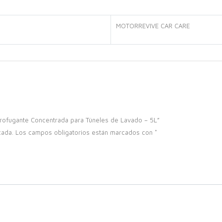
MOTORREVIVE CAR CARE
drofugante Concentrada para Túneles de Lavado – 5L”
cada.
Los campos obligatorios están marcados con
*