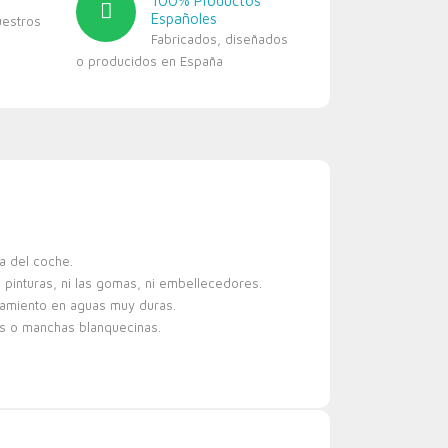
100% Productos
Españoles
uestros
Fabricados, diseñados
o producidos en España
a del coche.
 pinturas, ni las gomas, ni embellecedores.
tamiento en aguas muy duras.
os o manchas blanquecinas.