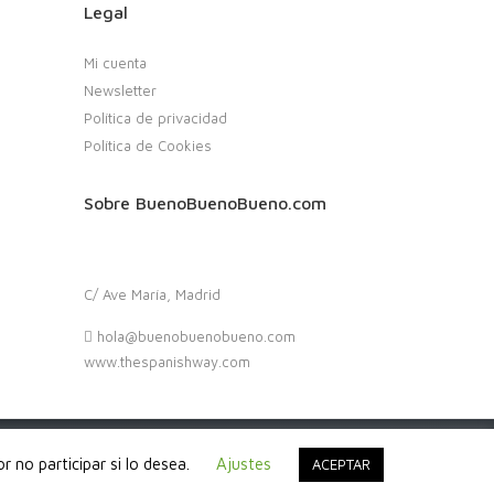
Legal
Mi cuenta
Newsletter
Política de privacidad
Política de Cookies
Sobre BuenoBuenoBueno.com
C/ Ave María, Madrid
hola@buenobuenobueno.com
www.thespanishway.com
 no participar si lo desea.
Ajustes
ACEPTAR