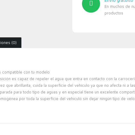
Envío gratuíto
En muchos de n
productos
iones (0)
es compatible con tu modelo
ón es capaz de repeler el agua que entra en contacto con la carrocerí
ue abrillanta, cuida la superficie del vehículo ya que no afecta ni a las
arada para todo tipo de aguas y en especial tiene un excelente compor
génea por toda la superficie del vehículo sin dejar ningún tipo de vel