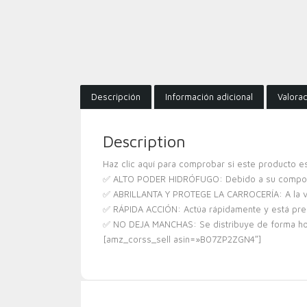
Descripción
Información adicional
Valorac
Description
Haz clic aquí para comprobar si este producto 
✅ ALTO PODER HIDRÓFUGO: Debido a su composici
✅ ABRILLANTA Y PROTEGE LA CARROCERÍA: A la vez q
✅ RÁPIDA ACCIÓN: Actúa rápidamente y está prep
✅ NO DEJA MANCHAS: Se distribuye de forma homo
[amz_corss_sell asin=»B07ZP2ZGN4″]