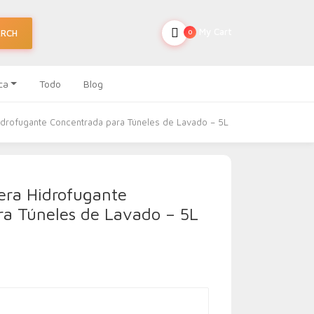
My Cart
ARCH
0
ca
Todo
Blog
idrofugante Concentrada para Túneles de Lavado – 5L
era Hidrofugante
ra Túneles de Lavado – 5L