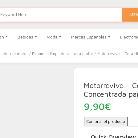
SE
ón
Bebidas
Moda
Marcas Españolas
Electróni
dado del motor
/
Espumas limpiadoras para motor
/ Motorrevive – Cera H
Motorrevive – C
Concentrada pa
9,90
€
Comprar el producto
Quick Overview