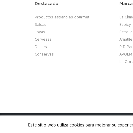
Destacado
Marca
Productos españoles gourmet
La Chin
Salsas
Espicy
Joyas
Estrella
Cervezas
Amatlle
Dulces
P D Pao
Conservas
APOEM
La Obr
Copyright 2020. Buenobuenobueno.com - Todos los 
Este sitio web utiliza cookies para mejorar su experi