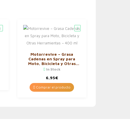
Motorrevive – Grasa
Cadenas en Spray para
Moto, Bicicleta y Otras
Herramientas – 400 ml
In Stock
6,95
€
Comprar el producto