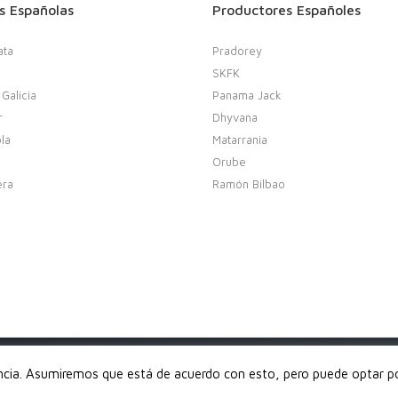
s Españolas
Productores Españoles
ata
Pradorey
SKFK
 Galicia
Panama Jack
r
Dhyvana
la
Matarrania
Orube
era
Ramón Bilbao
derechos reservados
encia. Asumiremos que está de acuerdo con esto, pero puede optar por