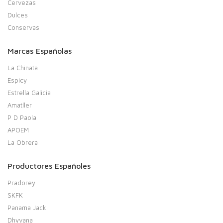
Cervezas
Dulces
Conservas
Marcas Españolas
La Chinata
Espicy
Estrella Galicia
Amatller
P D Paola
APOEM
La Obrera
Productores Españoles
Pradorey
SKFK
Panama Jack
Dhyvana