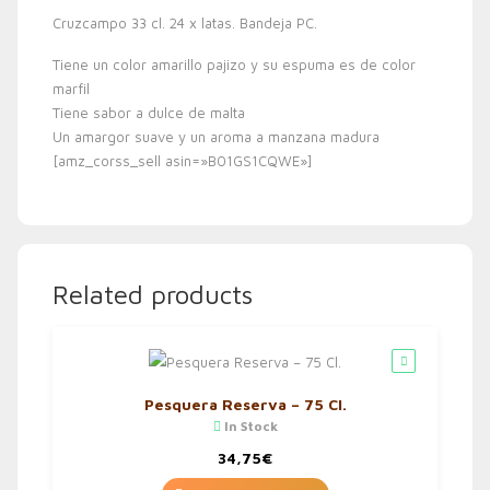
Cruzcampo 33 cl. 24 x latas. Bandeja PC.
Tiene un color amarillo pajizo y su espuma es de color
marfil
Tiene sabor a dulce de malta
Un amargor suave y un aroma a manzana madura
[amz_corss_sell asin=»B01GS1CQWE»]
Related products
Pesquera Reserva – 75 Cl.
In Stock
34,75
€