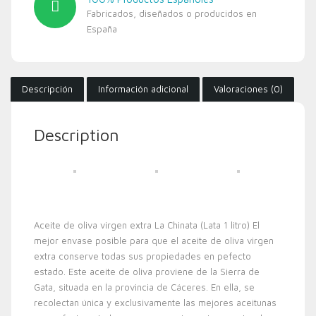
Fabricados, diseñados o producidos en
España
Descripción
Información adicional
Valoraciones (0)
Description
Aceite de oliva virgen extra La Chinata (Lata 1 litro) El
mejor envase posible para que el aceite de oliva virgen
extra conserve todas sus propiedades en pefecto
estado. Este aceite de oliva proviene de la Sierra de
Gata, situada en la provincia de Cáceres. En ella, se
recolectan única y exclusivamente las mejores aceitunas