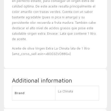
en perfecto estado, para conseguir un virgen extra de
calidad óptima. De este aceite resalta principalmente el
color amarillo con trazas verdes. Cuenta con un sabor
bastante agradable (pues ni pica ni amarga) y su
persistente olor recuerda a fruta madura. También cabe
destacar el alto nivel de acidos grasos que pose este
saludable virgen extra. Envase: Lata que contiene 1 litro
de aceite.
Aceite de oliva Virgen Extra La Chinata lata de 1 litro
[amz_corss_sell asin=»B003ZVO88G»]
Additional information
La Chinata
Brand