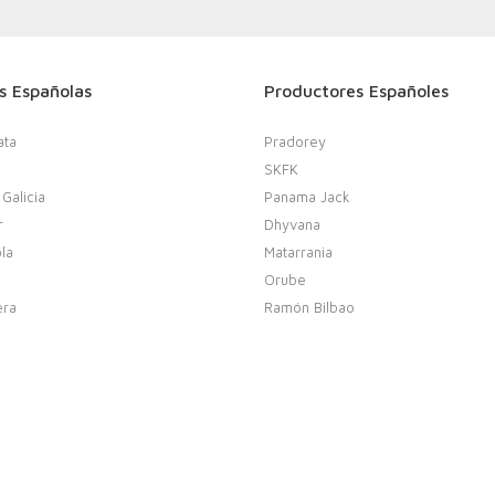
s Españolas
Productores Españoles
ata
Pradorey
SKFK
 Galicia
Panama Jack
r
Dhyvana
la
Matarrania
Orube
era
Ramón Bilbao