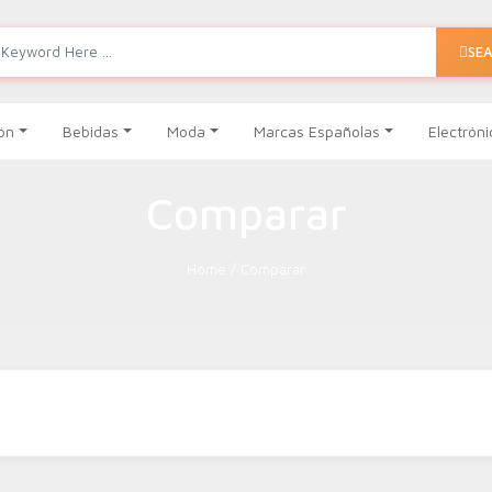
SE
ón
Bebidas
Moda
Marcas Españolas
Electróni
Comparar
Home
/
Comparar