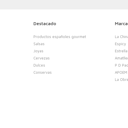
Destacado
Marca
Productos españoles gourmet
La Chin
Salsas
Espicy
Joyas
Estrella
Cervezas
Amatlle
Dulces
P D Pao
Conservas
APOEM
La Obr