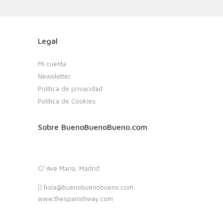
Legal
Mi cuenta
Newsletter
Política de privacidad
Política de Cookies
Sobre BuenoBuenoBueno.com
C/ Ave María, Madrid
hola@buenobuenobueno.com
www.thespanishway.com