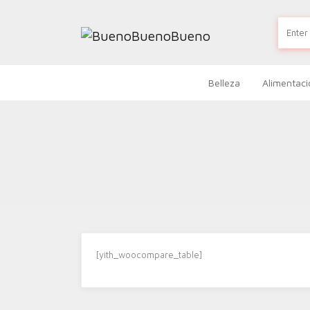
Belleza
Alimentaci
[yith_woocompare_table]